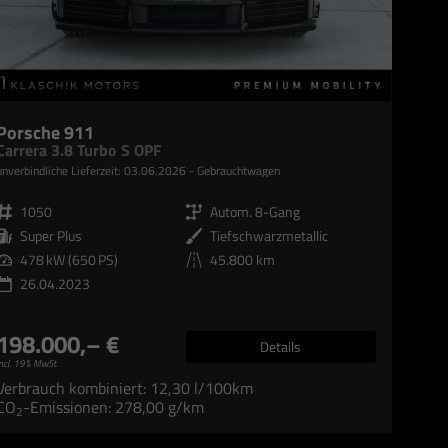
Porsche 911
Carrera 3.8 Turbo S OPF
unverbindliche Lieferzeit:
03.06.2026
Gebrauchtwagen
Fahrzeugnr.
1050
Getriebe
Autom. 8-Gang
Kraftstoff
Super Plus
Außenfarbe
Tiefschwarzmetallic
Leistung
478 kW (650 PS)
Kilometerstand
45.800 km
26.04.2023
198.000,– €
Details
ncl. 19% MwSt.
Verbrauch kombiniert:
12,30 l/100km
CO
-Emissionen:
278,00 g/km
2