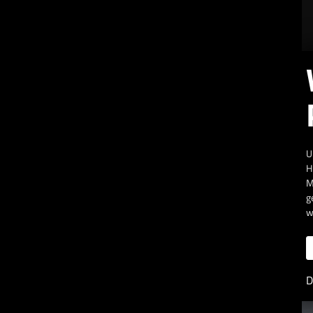
U
H
M
g
w
D