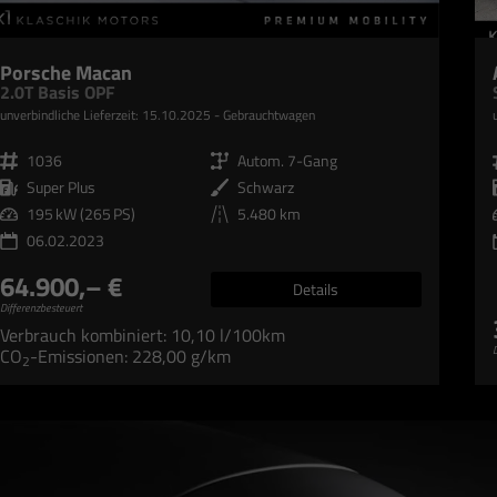
Porsche Macan
2.0T Basis OPF
unverbindliche Lieferzeit:
15.10.2025
Gebrauchtwagen
Fahrzeugnr.
1036
Getriebe
Autom. 7-Gang
Kraftstoff
Super Plus
Außenfarbe
Schwarz
Leistung
195 kW (265 PS)
Kilometerstand
5.480 km
06.02.2023
64.900,– €
Details
Differenzbesteuert
Verbrauch kombiniert:
10,10 l/100km
D
CO
-Emissionen:
228,00 g/km
2