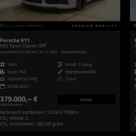
Porsche 911
992 Sport Classic OPF
unverbindliche Lieferzeit:
20.11.2025
Gebrauchtwagen
Fahrzeugnr.
1040
Getriebe
Schalt. 7-Gang
Kraftstoff
Super Plus
Außenfarbe
Sportgraumetallic
Leistung
405 kW (551 PS)
Kilometerstand
73 km
03.08.2023
379.000,– €
Details
Differenzbesteuert
i
Verbrauch kombiniert:
12,60 l/100km
CO
-Klasse:
G
2
CO
-Emissionen:
285,00 g/km
2