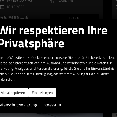
Leistung
167 kW (227 PS)
Kilometerstand
19.560 km
18.12.2025
54.900,– €
Details
Wir respektieren Ihre
Differenzbesteuert
D
Verbrauch kombiniert:
7,20 l/100km
CO
-Klasse:
F
2
Privatsphäre
CO
-Emissionen:
164,00 g/km
2
nsere Website setzt Cookies ein, um unsere Dienste für Sie bereitzustellen.
ierbei berücksichtigen wir Ihre Auswahl und verarbeiten nur die Daten für
arketing, Analytics und Personalisierung, für die Sie uns Ihr Einverständnis
eben. Sie können Ihre Einwilligung jederzeit mit Wirkung für die Zukunft
iderrufen.
Alle akzeptieren
Einstellungen
atenschutzerklärung
Impressum