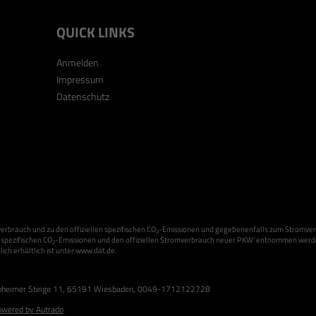
QUICK LINKS
Anmelden
Impressum
Datenschutz
erbrauch und zu den offiziellen spezifischen CO
-Emissionen und gegebenenfalls zum Stromver
2
n spezifischen CO
-Emissionen und den offiziellen Stromverbrauch neuer PKW' entnommen werden,
2
ch erhältlich ist unter www.dat.de.
nheimer Steige 11
,
65191
Wiesbaden,
0049-1712122728
wered by Autrado