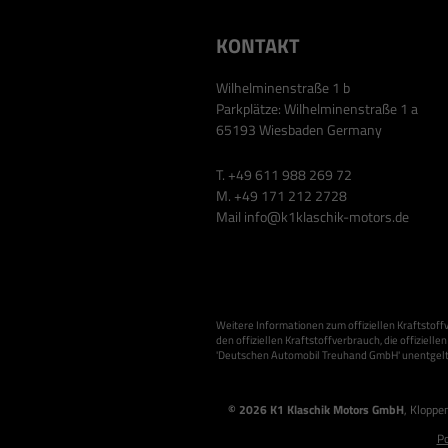
KONTAKT
Wilhelminenstraße 1 b
Parkplätze: Wilhelminenstraße 1 a
65193 Wiesbaden Germany
T. +49 611 988 269 72
M. +49 171 212 2728
Mail
info@k1klaschik-motors.de
Weitere Informationen zum offiziellen Kraftstoffv
den offiziellen Kraftstoffverbrauch, die offizielle
'Deutschen Automobil Treuhand GmbH' unentgeltli
© 2026
K1 Klaschik Motors GmbH
,
Kloppe
Po