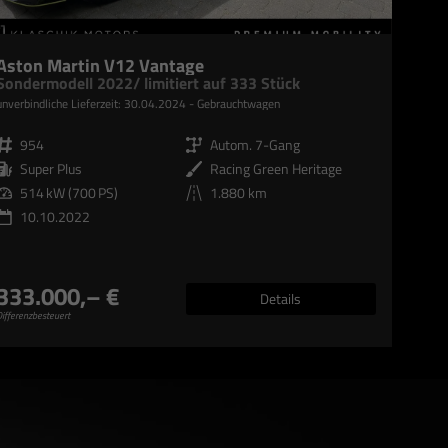
Aston Martin V12 Vantage
Sondermodell 2022/ limitiert auf 333 Stück
unverbindliche Lieferzeit:
30.04.2024
Gebrauchtwagen
Fahrzeugnr.
954
Getriebe
Autom. 7-Gang
Kraftstoff
Super Plus
Außenfarbe
Racing Green Heritage
Leistung
514 kW (700 PS)
Kilometerstand
1.880 km
10.10.2022
333.000,– €
Details
ifferenzbesteuert