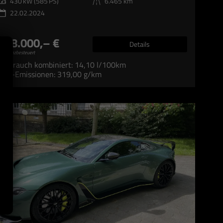
Leistung
430 kW (585 PS)
Kilometerstand
6.465 km
22.02.2024
158.000,– €
Details
ifferenzbesteuert
Verbrauch kombiniert:
14,10 l/100km
CO
-Emissionen:
319,00 g/km
2