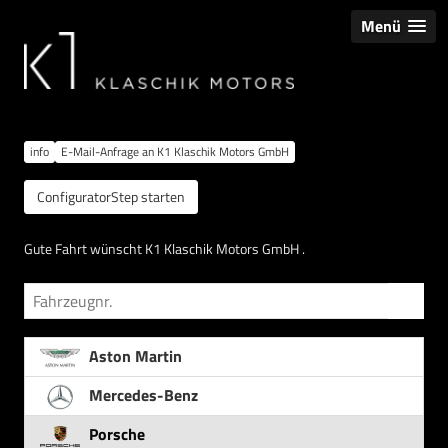
Menü
info
E-Mail-Anfrage an K1 Klaschik Motors GmbH
ConfiguratorStep starten
Gute Fahrt wünscht K1 Klaschik Motors GmbH .
Fahrzeugnr.
Aston Martin
Mercedes-Benz
Porsche